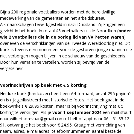
Bijna 200 regionale voetballers worden met de bereidwillige
medewerking van de gemeenten en het arbeidsbureau
Alkmaar/Schagen tewerkgesteld in nazi-Duitsland. Zij krijgen een
gezicht in het boek. In totaal 43 voetballers uit de Noordkop (
onder
wie 2 voetballers die in de oorlog lid van VV Petten waren
)
overleven de verschrikkingen van de Tweede Wereldoorlog niet. Dit
boek is tevens een monument voor de gestorven jonge mannen die
niet verborgen mogen blijven in de schaduw van de geschiedenis.
Door hun verhalen te vertellen, worden zij bevrijd van de
vergetelheid.
Voorinschrijven op boek met € 5 korting
Het luxe boek (hardcover) heeft een A4-formaat, bevat 296 pagina’s
en is rijk geïllustreerd met historische foto’s. Het boek gaat in de
boekwinkels € 29,95 kosten, maar is bij voorinschrijving met € 5
korting te verkrijgen. Als je
vóór 1 september 2024
een mail stuurt
naar wilbertkorevaar@gmail.com of belt of appt naar 06 - 51 85 12
91, ontvang je het boek voor € 24,95. Graag met vermelding van
naam, adres, e-mailadres, telefoonnummer en aantal bestelde