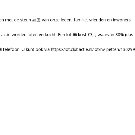
n met de steun 🙏🏻 van onze leden, familie, vrienden en inwoners
 actie worden loten verkocht. Een lot 🎟 kost €3,-, waarvan 80% (dus
lefoon. U kunt ook via https://lot.clubactie.nl/lot/hv-petten/130299