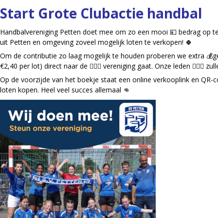
Start Grote Clubactie handbal
Handbalvereniging Petten doet mee om zo een mooi 💴 bedrag op te h
uit Petten en omgeving zoveel mogelijk loten te verkopen! 🍀
Om de contributie zo laag mogelijk te houden proberen we extra 💰gel
€2,40 per lot) direct naar de 🤾🏼‍♀️ vereniging gaat. Onze leden 🤾🏼‍♀️ 
Op de voorzijde van het boekje staat een online verkooplink en QR-co
loten kopen. Heel veel succes allemaal 👊