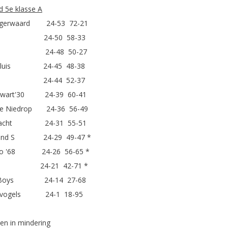
d 5e klasse A
ingerwaard 24-53 72-21
sdo 24-50 58-33
tten 24-48 50-27
esluis 24-45 48-38
GSV 24-44 52-37
 Zwart'30 24-39 60-41
we Niedrop 24-36 56-49
emacht 24-31 55-51
nrand S 24-29 49-47 *
ollo '68 24-26 56-65 *
ZV 24-21 42-71 *
nt Boys 24-14 27-68
agvogels 24-1 18-95
en in mindering