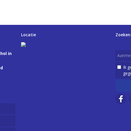
Locatie
Zoeken
hol in
Ik 
nd
geg