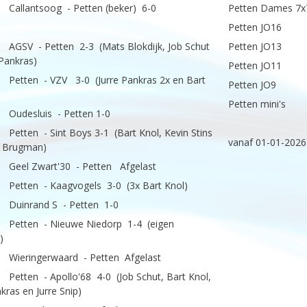
 Callantsoog - Petten (beker) 6-0
Petten Dames 7x
Petten JO16
 AGSV - Petten 2-3 (Mats Blokdijk, Job Schut
Petten JO13
 Pankras)
Petten JO11
 Petten - VZV 3-0 (Jurre Pankras 2x en Bart
Petten JO9
Petten mini's
 Oudesluis - Petten 1-0
 Petten - Sint Boys 3-1 (Bart Knol, Kevin Stins
vanaf 01-01-202
o Brugman)
 Geel Zwart'30 - Petten Afgelast
 Petten - Kaagvogels 3-0 (3x Bart Knol)
 Duinrand S - Petten 1-0
5 Petten - Nieuwe Niedorp 1-4 (eigen
)
 Wieringerwaard - Petten Afgelast
 Petten - Apollo'68 4-0 (Job Schut, Bart Knol,
kras en Jurre Snip)