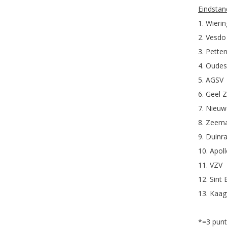
Eindstan
1. Wier
2. Ve
3. Pe
4. Oud
5. A
6. Geel
7. Nieu
8. Ze
9. Dui
10. Ap
11. V
12. Si
13. Ka
*=3 punt