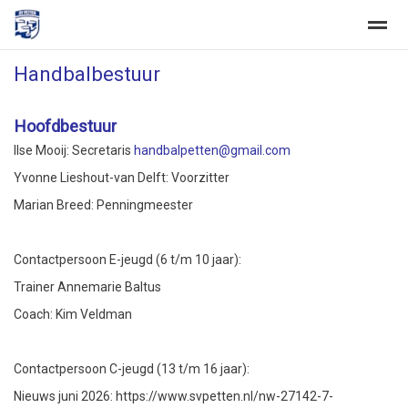
Handbalbestuur
Voetbal Programma
Sportflits
Webshop vv Petten
Gym l
Hoofdbestuur
Home
Zoeken
Nieuws
Agenda
Fo
Ilse Mooij: Secretaris
handbalpetten@gmail.com
Yvonne Lieshout-van Delft: Voorzitter
Marian Breed: Penningmeester
Contactpersoon E-jeugd (6 t/m 10 jaar):
Trainer Annemarie Baltus
Coach: Kim Veldman
Contactpersoon C-jeugd (13 t/m 16 jaar):
Nieuws juni 2026: https://www.svpetten.nl/nw-27142-7-