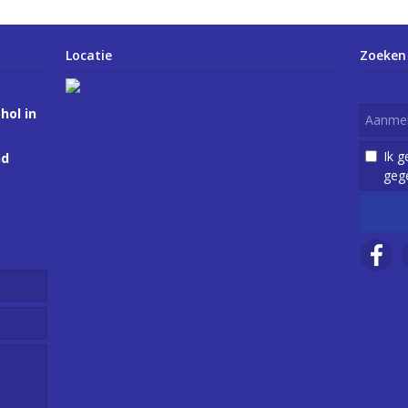
Locatie
Zoeken
hol in
Ik 
nd
geg