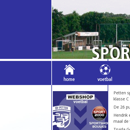
Petten s
klasse C
De 26 pu
Hendrik 
maal de 
Truida G