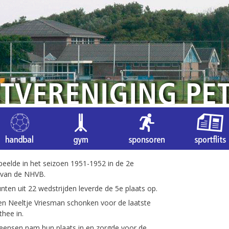
peelde in het seizoen 1951-1952 in de 2e
 van de NHVB.
nten uit 22 wedstrijden leverde de 5e plaats op.
en Neeltje Vriesman schonken voor de laatste
thee in.
eensen nam hun plaats in en zorgde voor de