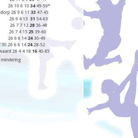
 26 10 6 10
34
49-59*
edorp 26 9 6 11
33
47-45
 S 26 9 4 13
31
54-63
ys 26 7 7 12
28
36-48
g 26 7 4 15
25
39-60
 26 6 6 14
24
30-49
'30 26 6 6 14
24
28-52
waard 26 4 4 18
16
40-85
n mindering