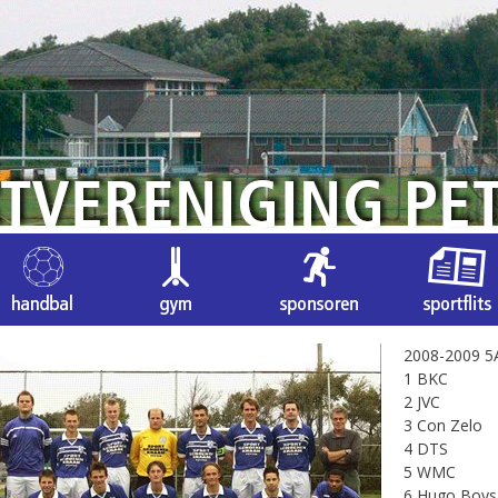
2008-2009 5
1 BKC 2
2 JVC 2
3 Con Zel
4 DTS 2
5 WMC 2
6 Hugo Bo