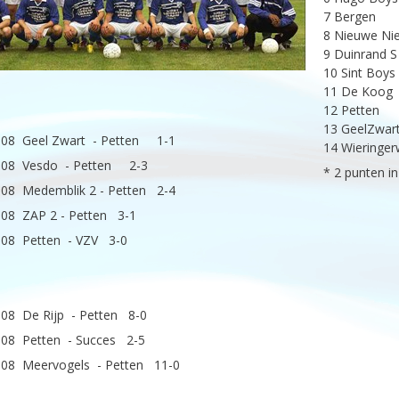
7 Bergen
8 Nieuwe Ni
9 Duinrand
10 Sint Bo
11 De Koo
12 Petten
13 GeelZwart
008 Geel Zwart - Petten 1-1
14 Wieringer
008 Vesdo - Petten 2-3
* 2 punten i
008 Medemblik 2 - Petten 2-4
008 ZAP 2 - Petten 3-1
008 Petten - VZV 3-0
008 De Rijp - Petten 8-0
008 Petten - Succes 2-5
008 Meervogels - Petten 11-0