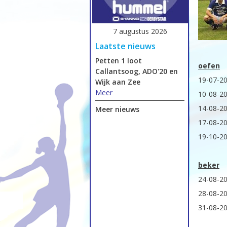
7 augustus 2026
Laatste nieuws
Petten 1 loot
oefen
Callantsoog, ADO'20 en
19-07-2
Wijk aan Zee
Meer
10-08-2
14-08-2
Meer nieuws
17-08-2
19-10-2
beker
24-08-2
28-08-2
31-08-2