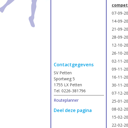
competi
07-09-2
14-09-2
21-09-2
28-09-2
12-10-2
26-10-2
02-11-2
Contactgegevens
09-11-2
SV Petten
16-11-2
Sportweg 5
1755 LX Petten
30-11-2
Tel. 0226-381796
07-12-2
Routeplanner
25-01-2
08-02-2
Deel deze pagina
15-02-2
22-02-2