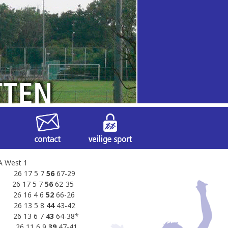
A West 1
6 17 5 7
56
67-29
6 17 5 7
56
62-35
o 26 16 4 6
52
66-26
6 13 5 8
44
43-42
6 13 6 7
43
64-38*
ys 26 11 6 9
39
47-41