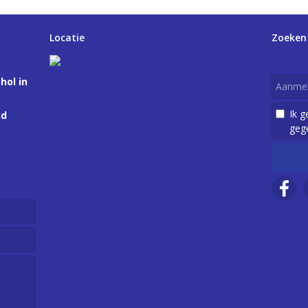
Locatie
Zoeken
hol in
Ik 
nd
geg