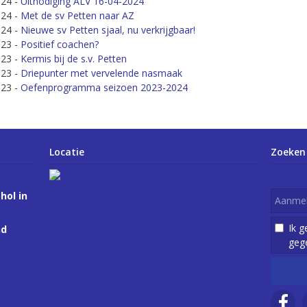
024
-
Uitnodiging ALV 16-04-2024
024
-
Met de sv Petten naar AZ
024
-
Nieuwe sv Petten sjaal, nu verkrijgbaar!
023
-
Positief coachen?
023
-
Kermis bij de s.v. Petten
023
-
Driepunter met vervelende nasmaak
023
-
Oefenprogramma seizoen 2023-2024
Locatie
Zoeken
hol in
Ik 
nd
geg