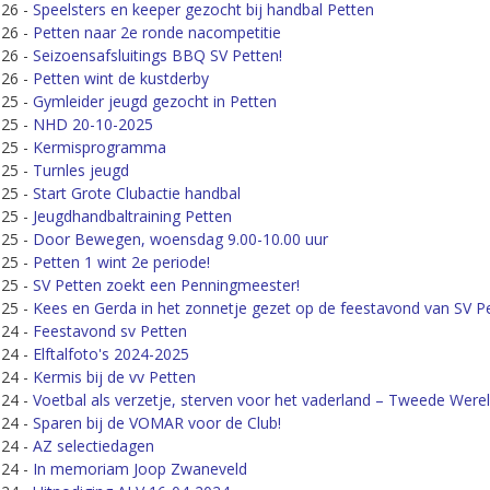
026
-
Speelsters en keeper gezocht bij handbal Petten
026
-
Petten naar 2e ronde nacompetitie
026
-
Seizoensafsluitings BBQ SV Petten!
026
-
Petten wint de kustderby
025
-
Gymleider jeugd gezocht in Petten
025
-
NHD 20-10-2025
025
-
Kermisprogramma
025
-
Turnles jeugd
025
-
Start Grote Clubactie handbal
025
-
Jeugdhandbaltraining Petten
025
-
Door Bewegen, woensdag 9.00-10.00 uur
025
-
Petten 1 wint 2e periode!
025
-
SV Petten zoekt een Penningmeester!
025
-
Kees en Gerda in het zonnetje gezet op de feestavond van SV P
024
-
Feestavond sv Petten
024
-
Elftalfoto's 2024-2025
024
-
Kermis bij de vv Petten
024
-
Voetbal als verzetje, sterven voor het vaderland – Tweede Wereld
024
-
Sparen bij de VOMAR voor de Club!
024
-
AZ selectiedagen
024
-
In memoriam Joop Zwaneveld