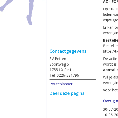
AZ - FC
Op 10-01
leden va
vrijwilli
Er kan o
verenigi
Bestell
Bestellen
Contactgegevens
https://
De actie
SV Petten
wordt is
Sportweg 5
aantal 
1755 LX Petten
Tel. 0226-381796
Wil je al
verenigi
Routeplanner
Voor het
Deel deze pagina
Overig 
30-07-2
10-06-2