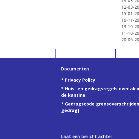
13-03-2
12-03-2
15-01-2
16-11-2
13-10-2
11-10-2
20-06-2
Documenten
*
Privacy Policy
*
Huis- en gedragsregels over alco
de kantine
*
Gedragscode grensoverschrijde
gedrag
]
Laat een bericht achter