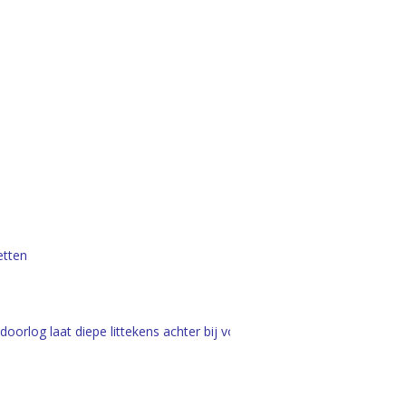
etten
oorlog laat diepe littekens achter bij voetbalclubs in de Noordkop