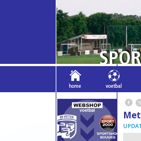
Met
UPDAT