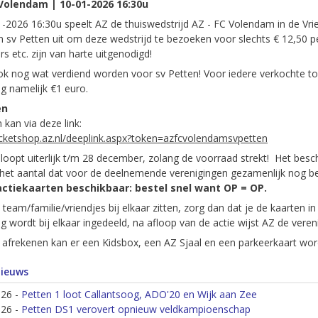
 Volendam | 10-01-2026 16:30u
-2026 16:30u speelt AZ de thuiswedstrijd AZ - FC Volendam in de Vrien
n sv Petten uit om deze wedstrijd te bezoeken voor slechts € 12,50 pe
gers etc. zijn van harte uitgenodigd!
ok nog wat verdiend worden voor sv Petten! Voor iedere verkochte t
ng namelijk €1 euro.
en
 kan via deze link:
ticketshop.az.nl/deeplink.aspx?token=azfcvolendamsvpetten
 loopt uiterlijk t/m 28 december, zolang de voorraad strekt! Het bes
 het aantal dat voor de deelnemende verenigingen gezamenlijk nog b
actiekaarten beschikbaar: bestel snel want OP = OP.
s team/familie/vriendjes bij elkaar zitten, zorg dan dat je de kaarten in
ng wordt bij elkaar ingedeeld, na afloop van de actie wijst AZ de veren
 afrekenen kan er een Kidsbox, een AZ Sjaal en een parkeerkaart word
nieuws
026
-
Petten 1 loot Callantsoog, ADO'20 en Wijk aan Zee
026
-
Petten DS1 verovert opnieuw veldkampioenschap